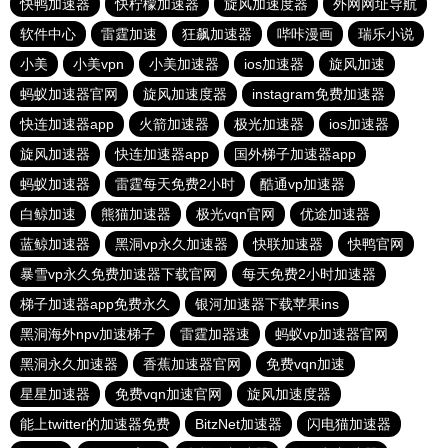
快鸭加速器
快柠檬加速器
旋风加速度器
外网网址导航
软件中心
雷霆加速
狂飙加速器
哔咔漫画
瑞乐小说
小美
小美vpn
小美加速器
ios加速器
旋风加速
蚂蚁加速器官网
旋风加速度器
instagram免费加速器
快连加速器app
火箭加速器
极光加速器
ios加速器
旋风加速器
快连加速器app
国外梯子加速器app
蚂蚁加速器
雷霆每天免费2小时
酷通vp加速器
白鲸加速
熊猫加速器
极光vqn官网
优途加速器
蓝鲸加速器
黑洞vp永久加速器
快联加速器
快鸭官网
暴雪vp永久免费加速器下载官网
每天免费2小时加速器
梯子加速器app免费永久
银河加速器下载苹果ins
黑洞海外npv加速梯子
雷霆加器速
蚂蚁vp加速器官网
黑洞永久加速器
香蕉加速器官网
免费vqn加速
星星加速器
免费vqn加速官网
旋风加速度器
能上twitter的加速器免费
BitzNet加速器
闪电猫加速器