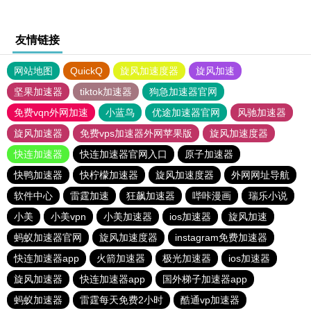
友情链接
网站地图
QuickQ
旋风加速度器
旋风加速
坚果加速器
tiktok加速器
狗急加速器官网
免费vqn外网加速
小蓝鸟
优途加速器官网
风驰加速器
旋风加速器
免费vps加速器外网苹果版
旋风加速度器
快连加速器
快连加速器官网入口
原子加速器
快鸭加速器
快柠檬加速器
旋风加速度器
外网网址导航
软件中心
雷霆加速
狂飙加速器
哔咔漫画
瑞乐小说
小美
小美vpn
小美加速器
ios加速器
旋风加速
蚂蚁加速器官网
旋风加速度器
instagram免费加速器
快连加速器app
火箭加速器
极光加速器
ios加速器
旋风加速器
快连加速器app
国外梯子加速器app
蚂蚁加速器
雷霆每天免费2小时
酷通vp加速器