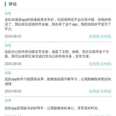
评论
游客
这款加速器app的加速效果非常好，玩游戏再也不会出现卡顿、掉线的情
况了。我以前玩游戏经常会输，现在有了这个app，我的游戏水平提升了
不少。
2024-08-03
支持
[0]
反对
[0]
游客
这款办公软件的功能非常全面，涵盖了文档、表格、演示文稿等各个方
面。我可以使用它来完成日常办公的所有任务，非常方便。
2024-08-03
支持
[0]
反对
[0]
游客
这款app的学习氛围很浓厚，能够激励我不断学习，让我能够取得更好的
成绩。
2024-08-03
支持
[0]
反对
[0]
游客
这款app是我娱乐的好帮手，让我能够放松身心，享受美好时光。