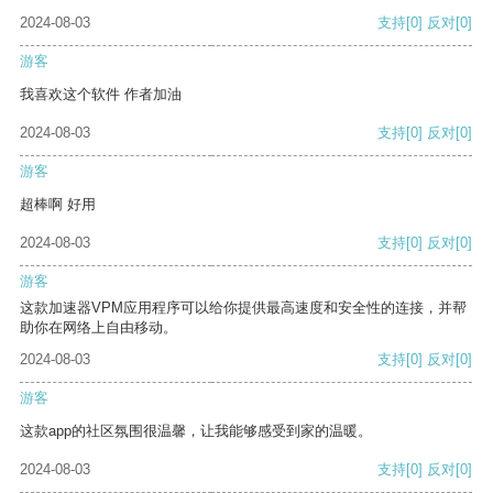
2024-08-03
支持
[0]
反对
[0]
游客
我喜欢这个软件 作者加油
2024-08-03
支持
[0]
反对
[0]
游客
超棒啊 好用
2024-08-03
支持
[0]
反对
[0]
游客
这款加速器VPM应用程序可以给你提供最高速度和安全性的连接，并帮
助你在网络上自由移动。
2024-08-03
支持
[0]
反对
[0]
游客
这款app的社区氛围很温馨，让我能够感受到家的温暖。
2024-08-03
支持
[0]
反对
[0]