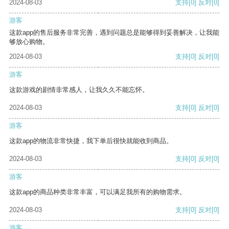
2024-08-03
支持
[0]
反对
[0]
游客
这款app的售后服务非常完善，遇到问题总是能够得到妥善解决，让我能
够放心购物。
2024-08-03
支持
[0]
反对
[0]
游客
这款游戏的剧情非常感人，让我久久不能忘怀。
2024-08-03
支持
[0]
反对
[0]
游客
这款app的物流非常快捷，我下单后很快就能收到商品。
2024-08-03
支持
[0]
反对
[0]
游客
这款app的商品种类非常丰富，可以满足我所有的购物需求。
2024-08-03
支持
[0]
反对
[0]
游客