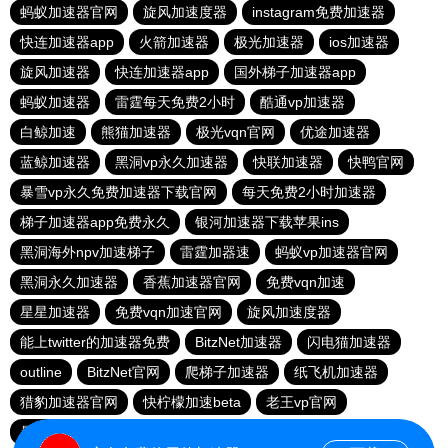
蚂蚁加速器官网
旋风加速度器
instagram免费加速器
快连加速器app
火箭加速器
极光加速器
ios加速器
旋风加速器
快连加速器app
国外梯子加速器app
蚂蚁加速器
雷霆每天免费2小时
酷通vp加速器
白鲸加速
熊猫加速器
极光vqn官网
优途加速器
蓝鲸加速器
黑洞vp永久加速器
快联加速器
快鸭官网
暴雪vp永久免费加速器下载官网
每天免费2小时加速器
梯子加速器app免费永久
银河加速器下载苹果ins
黑洞海外npv加速梯子
雷霆加器速
蚂蚁vp加速器官网
黑洞永久加速器
香蕉加速器官网
免费vqn加速
星星加速器
免费vqn加速官网
旋风加速度器
能上twitter的加速器免费
BitzNet加速器
闪电猫加速器
outline
BitzNet官网
爬梯子加速器
纸飞机加速器
猎豹加速器官网
快柠檬加速beta
老王vp官网
暴雪vp永久免费加速器下载官网
小牛vp加速器