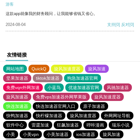
游客
这款app就像我的财务顾问，让我能够省钱又省心。
2024-08-04
支持
[0]
反对
[0]
友情链接
网站地图
QuickQ
旋风加速度器
旋风加速
坚果加速器
tiktok加速器
狗急加速器官网
免费vqn外网加速
小蓝鸟
优途加速器官网
风驰加速器
旋风加速器
免费vps加速器外网苹果版
旋风加速度器
快连加速器
快连加速器官网入口
原子加速器
快鸭加速器
快柠檬加速器
旋风加速度器
外网网址导航
软件中心
雷霆加速
狂飙加速器
哔咔漫画
瑞乐小说
小美
小美vpn
小美加速器
ios加速器
旋风加速