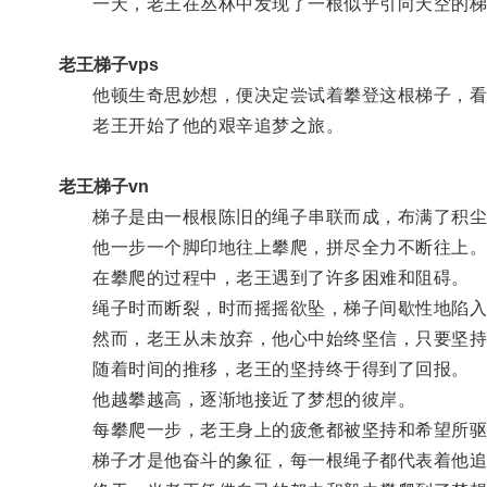
一天，老王在丛林中发现了一根似乎引向天空的梯
老王梯子vps
他顿生奇思妙想，便决定尝试着攀登这根梯子，看
老王开始了他的艰辛追梦之旅。
老王梯子vn
梯子是由一根根陈旧的绳子串联而成，布满了积尘
他一步一个脚印地往上攀爬，拼尽全力不断往上
在攀爬的过程中，老王遇到了许多困难和阻碍。
绳子时而断裂，时而摇摇欲坠，梯子间歇性地陷入
然而，老王从未放弃，他心中始终坚信，只要坚持
随着时间的推移，老王的坚持终于得到了回报。
他越攀越高，逐渐地接近了梦想的彼岸。
每攀爬一步，老王身上的疲惫都被坚持和希望所驱
梯子才是他奋斗的象征，每一根绳子都代表着他追