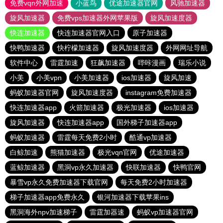
免费vqn外网加速
小蓝鸟
优途加速器官网
风驰加速器
旋风加速器
免费vps加速器外网苹果版
旋风加速度器
快连加速器
快连加速器官网入口
原子加速器
快鸭加速器
快柠檬加速器
旋风加速度器
外网网址导航
软件中心
雷霆加速
狂飙加速器
哔咔漫画
瑞乐小说
小美
小美vpn
小美加速器
ios加速器
旋风加速
蚂蚁加速器官网
旋风加速度器
instagram免费加速器
快连加速器app
火箭加速器
极光加速器
ios加速器
旋风加速器
快连加速器app
国外梯子加速器app
蚂蚁加速器
雷霆每天免费2小时
酷通vp加速器
白鲸加速
熊猫加速器
极光vqn官网
优途加速器
蓝鲸加速器
黑洞vp永久加速器
快联加速器
快鸭官网
暴雪vp永久免费加速器下载官网
每天免费2小时加速器
梯子加速器app免费永久
银河加速器下载苹果ins
黑洞海外npv加速梯子
雷霆加器速
蚂蚁vp加速器官网