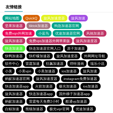
友情链接
网站地图
QuickQ
旋风加速度器
旋风加速
坚果加速器
tiktok加速器
狗急加速器官网
免费vqn外网加速
小蓝鸟
优途加速器官网
风驰加速器
旋风加速器
免费vps加速器外网苹果版
旋风加速度器
快连加速器
快连加速器官网入口
原子加速器
快鸭加速器
快柠檬加速器
旋风加速度器
外网网址导航
软件中心
雷霆加速
狂飙加速器
哔咔漫画
瑞乐小说
小美
小美vpn
小美加速器
ios加速器
旋风加速
蚂蚁加速器官网
旋风加速度器
instagram免费加速器
快连加速器app
火箭加速器
极光加速器
ios加速器
旋风加速器
快连加速器app
国外梯子加速器app
蚂蚁加速器
雷霆每天免费2小时
酷通vp加速器
白鲸加速
熊猫加速器
极光vqn官网
优途加速器