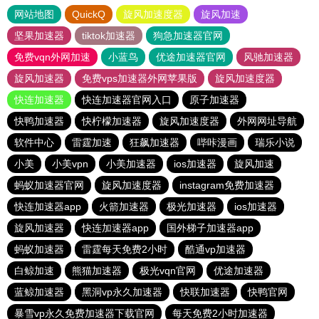
网站地图
QuickQ
旋风加速度器
旋风加速
坚果加速器
tiktok加速器
狗急加速器官网
免费vqn外网加速
小蓝鸟
优途加速器官网
风驰加速器
旋风加速器
免费vps加速器外网苹果版
旋风加速度器
快连加速器
快连加速器官网入口
原子加速器
快鸭加速器
快柠檬加速器
旋风加速度器
外网网址导航
软件中心
雷霆加速
狂飙加速器
哔咔漫画
瑞乐小说
小美
小美vpn
小美加速器
ios加速器
旋风加速
蚂蚁加速器官网
旋风加速度器
instagram免费加速器
快连加速器app
火箭加速器
极光加速器
ios加速器
旋风加速器
快连加速器app
国外梯子加速器app
蚂蚁加速器
雷霆每天免费2小时
酷通vp加速器
白鲸加速
熊猫加速器
极光vqn官网
优途加速器
蓝鲸加速器
黑洞vp永久加速器
快联加速器
快鸭官网
暴雪vp永久免费加速器下载官网
每天免费2小时加速器