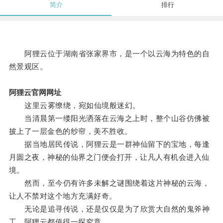
简介
排行
阿狸云位于湖南省张家界市，是一个以云海为特色的自
然景观区。
阿狸云官网网址
这里云雾缭绕，宛如仙境般迷幻。
当清晨第一缕阳光洒落在云海之上时，整个山谷仿佛被
披上了一层金色的纱帘，美不胜收。
据当地居民传说，阿狸云是一群神仙留下的宝地，每逢
月圆之夜，神秘的仙界之门便会打开，让凡人有机会进入仙
境。
然而，至今仍有许多未解之谜围绕着这片神秘的云海，
让人不禁对这个地方充满好奇。
无论是追寻传说，还是仅仅是为了欣赏大自然的鬼斧神
工，阿狸云都值得一探究竟。