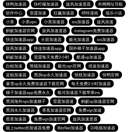
快鸭加速器
快柠檬加速器
旋风加速度器
外网网址导航
软件中心
雷霆加速
狂飙加速器
哔咔漫画
瑞乐小说
小美
小美vpn
小美加速器
ios加速器
旋风加速
蚂蚁加速器官网
旋风加速度器
instagram免费加速器
快连加速器app
火箭加速器
极光加速器
ios加速器
旋风加速器
快连加速器app
国外梯子加速器app
蚂蚁加速器
雷霆每天免费2小时
酷通vp加速器
白鲸加速
熊猫加速器
极光vqn官网
优途加速器
蓝鲸加速器
黑洞vp永久加速器
快联加速器
快鸭官网
暴雪vp永久免费加速器下载官网
每天免费2小时加速器
梯子加速器app免费永久
银河加速器下载苹果ins
黑洞海外npv加速梯子
雷霆加器速
蚂蚁vp加速器官网
黑洞永久加速器
香蕉加速器官网
免费vqn加速
星星加速器
免费vqn加速官网
旋风加速度器
能上twitter的加速器免费
BitzNet加速器
闪电猫加速器