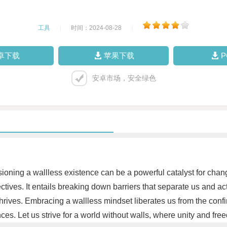
工具
|
时间：2024-08-28
|
卓下载
苹果下载
安卓市场，安全绿色
isioning a wallless existence can be a powerful catalyst for cha
ives. It entails breaking down barriers that separate us and act
rives. Embracing a wallless mindset liberates us from the confi
nces. Let us strive for a world without walls, where unity and f