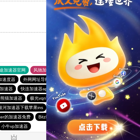
支持
[0]
反对
[0]
途加速器官网
风驰加速器
旋风加速器
加速度器
外网网址导航
软件中心
雷霆加速
狂飙加速器
免费加速器
快连加速器app
火箭加速器
极光加速器
熊猫加速器
极光vqn官网
优途加速器
蓝鲸加速器
银河加速器下载苹果ins
黑洞海外npv加速梯子
雷霆加器速
tter的加速器免费
BitzNet加速器
闪电猫加速器
outline
小牛vp加速器