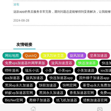
游客
这款app的售后服务非常完善，遇到问题总是能够得到妥善解决，让我能
2024-08-28
友情链接
网站地图
QuickQ
旋风加速度器
旋风加速
坚果加速器
免费vps加速器外网苹果版
旋风加速度器
快连加速器
快连
哔咔漫画
瑞乐小说
小美
小美vpn
小美加速器
ios加
ios加速器
旋风加速器
快连加速器app
国外梯子加速器app
黑洞vp永久加速器
快联加速器
快鸭官网
暴雪vp永久免费
蚂蚁vp加速器官网
黑洞永久加速器
香蕉加速器官网
免费v
BitzNet官网
爬梯子加速器
纸飞机加速器
猎豹加速器官网