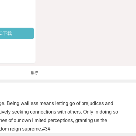
PC下载
排行
nge. Being wallless means letting go of prejudices and
ively seeking connections with others. Only in doing so
nes of our own limited perceptions, granting us the
reedom reign supreme.#3#