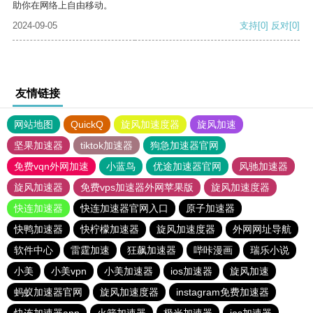
助你在网络上自由移动。
2024-09-05
支持
[0]
反对
[0]
友情链接
网站地图
QuickQ
旋风加速度器
旋风加速
坚果加速器
tiktok加速器
狗急加速器官网
免费vqn外网加速
小蓝鸟
优途加速器官网
风驰加速器
旋风加速器
免费vps加速器外网苹果版
旋风加速度器
快连加速器
快连加速器官网入口
原子加速器
快鸭加速器
快柠檬加速器
旋风加速度器
外网网址导航
软件中心
雷霆加速
狂飙加速器
哔咔漫画
瑞乐小说
小美
小美vpn
小美加速器
ios加速器
旋风加速
蚂蚁加速器官网
旋风加速度器
instagram免费加速器