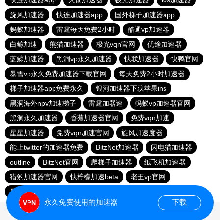
快连加速器app
火箭加速器
极光加速器
ios加速器
旋风加速器
快连加速器app
国外梯子加速器app
蚂蚁加速器
雷霆每天免费2小时
酷通vp加速器
白鲸加速
熊猫加速器
极光vqn官网
优途加速器
蓝鲸加速器
黑洞vp永久加速器
快联加速器
快鸭官网
暴雪vp永久免费加速器下载官网
每天免费2小时加速器
梯子加速器app免费永久
银河加速器下载苹果ins
黑洞海外npv加速梯子
雷霆加器速
蚂蚁vp加速器官网
黑洞永久加速器
香蕉加速器官网
免费vqn加速
星星加速器
免费vqn加速官网
旋风加速度器
能上twitter的加速器免费
BitzNet加速器
闪电猫加速器
outline
BitzNet官网
爬梯子加速器
纸飞机加速器
猎豹加速器官网
快柠檬加速beta
老王vp官网
暴雪vp永久免费加速器下载官网
小牛vp加速器
永久免费使用的加速器
下载
0.021020s