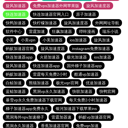
旋风加速器
免费vps加速器外网苹果版
旋风加速度器
快连加速器
快连加速器官网入口
原子加速器
快鸭加速器
快柠檬加速器
旋风加速度器
外网网址导航
软件中心
雷霆加速
狂飙加速器
哔咔漫画
瑞乐小说
小美
小美vpn
小美加速器
ios加速器
旋风加速
蚂蚁加速器官网
旋风加速度器
instagram免费加速器
快连加速器app
火箭加速器
极光加速器
ios加速器
旋风加速器
快连加速器app
国外梯子加速器app
蚂蚁加速器
雷霆每天免费2小时
酷通vp加速器
白鲸加速
熊猫加速器
极光vqn官网
优途加速器
蓝鲸加速器
黑洞vp永久加速器
快联加速器
快鸭官网
暴雪vp永久免费加速器下载官网
每天免费2小时加速器
梯子加速器app免费永久
银河加速器下载苹果ins
黑洞海外npv加速梯子
雷霆加器速
蚂蚁vp加速器官网
黑洞永久加速器
香蕉加速器官网
免费vqn加速