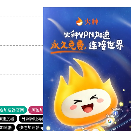
支持
[0]
反对
[0]
支持
[0]
反对
[0]
支持
[0]
反对
[0]
途加速器官网
风驰加速器
旋风加速器
加速度器
外网网址导航
软件中心
雷霆加速
狂飙加速器
免费加速器
快连加速器app
火箭加速器
极光加速器