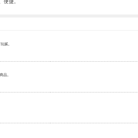
、便捷。
有玩腻。
的商品。