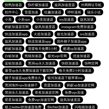
快鸭加速器
快柠檬加速器
旋风加速度器
外网网址导航
软件中心
雷霆加速
狂飙加速器
哔咔漫画
瑞乐小说
小美
小美vpn
小美加速器
ios加速器
旋风加速
蚂蚁加速器官网
旋风加速度器
instagram免费加速器
快连加速器app
火箭加速器
极光加速器
ios加速器
旋风加速器
快连加速器app
国外梯子加速器app
蚂蚁加速器
雷霆每天免费2小时
酷通vp加速器
白鲸加速
熊猫加速器
极光vqn官网
优途加速器
蓝鲸加速器
黑洞vp永久加速器
快联加速器
快鸭官网
暴雪vp永久免费加速器下载官网
每天免费2小时加速器
梯子加速器app免费永久
银河加速器下载苹果ins
黑洞海外npv加速梯子
雷霆加器速
蚂蚁vp加速器官网
黑洞永久加速器
香蕉加速器官网
免费vqn加速
星星加速器
免费vqn加速官网
旋风加速度器
能上twitter的加速器免费
BitzNet加速器
闪电猫加速器