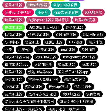
坚果加速器
tiktok加速器
狗急加速器官网
免费vqn外网加速
小蓝鸟
优途加速器官网
风驰加速器
旋风加速器
免费vps加速器外网苹果版
旋风加速度器
快连加速器
快连加速器官网入口
原子加速器
快鸭加速器
快柠檬加速器
旋风加速度器
外网网址导航
软件中心
雷霆加速
狂飙加速器
哔咔漫画
瑞乐小说
小美
小美vpn
小美加速器
ios加速器
旋风加速
蚂蚁加速器官网
旋风加速度器
instagram免费加速器
快连加速器app
火箭加速器
极光加速器
ios加速器
旋风加速器
快连加速器app
国外梯子加速器app
蚂蚁加速器
雷霆每天免费2小时
酷通vp加速器
白鲸加速
熊猫加速器
极光vqn官网
优途加速器
蓝鲸加速器
黑洞vp永久加速器
快联加速器
快鸭官网
暴雪vp永久免费加速器下载官网
每天免费2小时加速器
梯子加速器app免费永久
银河加速器下载苹果ins