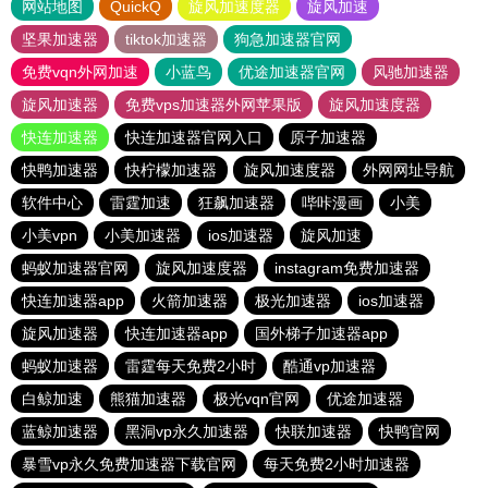
网站地图
QuickQ
旋风加速度器
旋风加速
坚果加速器
tiktok加速器
狗急加速器官网
免费vqn外网加速
小蓝鸟
优途加速器官网
风驰加速器
旋风加速器
免费vps加速器外网苹果版
旋风加速度器
快连加速器
快连加速器官网入口
原子加速器
快鸭加速器
快柠檬加速器
旋风加速度器
外网网址导航
软件中心
雷霆加速
狂飙加速器
哔咔漫画
小美
小美vpn
小美加速器
ios加速器
旋风加速
蚂蚁加速器官网
旋风加速度器
instagram免费加速器
快连加速器app
火箭加速器
极光加速器
ios加速器
旋风加速器
快连加速器app
国外梯子加速器app
蚂蚁加速器
雷霆每天免费2小时
酷通vp加速器
白鲸加速
熊猫加速器
极光vqn官网
优途加速器
蓝鲸加速器
黑洞vp永久加速器
快联加速器
快鸭官网
暴雪vp永久免费加速器下载官网
每天免费2小时加速器