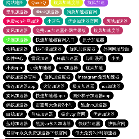
网站地图
QuickQ
旋风加速度器
旋风加速
坚果加速器
tiktok加速器
狗急加速器官网
免费vqn外网加速
小蓝鸟
优途加速器官网
风驰加速器
旋风加速器
免费vps加速器外网苹果版
旋风加速度器
快连加速器
快连加速器官网入口
原子加速器
快鸭加速器
快柠檬加速器
旋风加速度器
外网网址导航
软件中心
雷霆加速
狂飙加速器
哔咔漫画
小美
小美vpn
小美加速器
ios加速器
旋风加速
蚂蚁加速器官网
旋风加速度器
instagram免费加速器
快连加速器app
火箭加速器
极光加速器
ios加速器
旋风加速器
快连加速器app
国外梯子加速器app
蚂蚁加速器
雷霆每天免费2小时
酷通vp加速器
白鲸加速
熊猫加速器
极光vqn官网
优途加速器
蓝鲸加速器
黑洞vp永久加速器
快联加速器
快鸭官网
暴雪vp永久免费加速器下载官网
每天免费2小时加速器