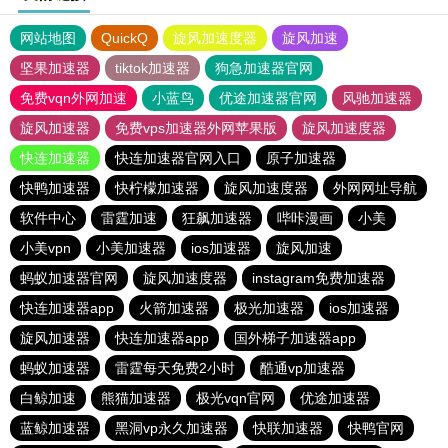
网站地图
QuickQ
旋风加速度器
旋风加速
坚果加速器
tiktok加速器
狗急加速器官网
免费vqn外网加速
小蓝鸟
优途加速器官网
风驰加速器
旋风加速器
免费vps加速器外网苹果版
旋风加速度器
快连加速器
快连加速器官网入口
原子加速器
快鸭加速器
快柠檬加速器
旋风加速度器
外网网址导航
软件中心
雷霆加速
狂飙加速器
哔咔漫画
小美
小美vpn
小美加速器
ios加速器
旋风加速
蚂蚁加速器官网
旋风加速度器
instagram免费加速器
快连加速器app
火箭加速器
极光加速器
ios加速器
旋风加速器
快连加速器app
国外梯子加速器app
蚂蚁加速器
雷霆每天免费2小时
酷通vp加速器
白鲸加速
熊猫加速器
极光vqn官网
优途加速器
蓝鲸加速器
黑洞vp永久加速器
快联加速器
快鸭官网