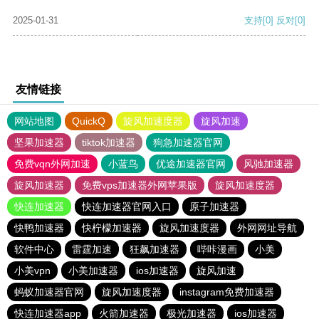
2025-01-31
支持
[0]
反对
[0]
友情链接
网站地图
QuickQ
旋风加速度器
旋风加速
坚果加速器
tiktok加速器
狗急加速器官网
免费vqn外网加速
小蓝鸟
优途加速器官网
风驰加速器
旋风加速器
免费vps加速器外网苹果版
旋风加速度器
快连加速器
快连加速器官网入口
原子加速器
快鸭加速器
快柠檬加速器
旋风加速度器
外网网址导航
软件中心
雷霆加速
狂飙加速器
哔咔漫画
小美
小美vpn
小美加速器
ios加速器
旋风加速
蚂蚁加速器官网
旋风加速度器
instagram免费加速器
快连加速器app
火箭加速器
极光加速器
ios加速器