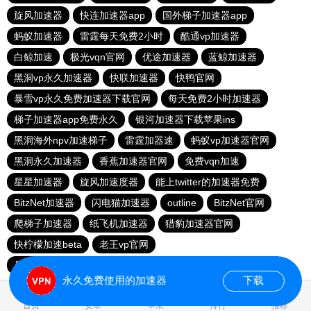
旋风加速器
快连加速器app
国外梯子加速器app
蚂蚁加速器
雷霆每天免费2小时
酷通vp加速器
白鲸加速
极光vqn官网
优途加速器
蓝鲸加速器
黑洞vp永久加速器
快联加速器
快鸭官网
暴雪vp永久免费加速器下载官网
每天免费2小时加速器
梯子加速器app免费永久
银河加速器下载苹果ins
黑洞海外npv加速梯子
雷霆加器速
蚂蚁vp加速器官网
黑洞永久加速器
香蕉加速器官网
免费vqn加速
星星加速器
旋风加速度器
能上twitter的加速器免费
BitzNet加速器
闪电猫加速器
outline
BitzNet官网
爬梯子加速器
纸飞机加速器
猎豹加速器官网
快柠檬加速beta
老王vp官网
暴雪vp永久免费加速器下载官网
小牛vp加速器
永久免费使用的加速器
下载
首页
安卓
苹果
排行
推荐