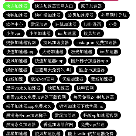
快连加速器
快连加速器官网入口
原子加速器
快鸭加速器
快柠檬加速器
旋风加速度器
外网网址导航
软件中心
雷霆加速
狂飙加速器
哔咔漫画
小美
小美vpn
小美加速器
ios加速器
旋风加速
蚂蚁加速器官网
旋风加速度器
instagram免费加速器
快连加速器app
火箭加速器
极光加速器
ios加速器
旋风加速器
快连加速器app
国外梯子加速器app
蚂蚁加速器
雷霆每天免费2小时
酷通vp加速器
白鲸加速
极光vqn官网
优途加速器
蓝鲸加速器
黑洞vp永久加速器
快联加速器
快鸭官网
暴雪vp永久免费加速器下载官网
每天免费2小时加速器
梯子加速器app免费永久
银河加速器下载苹果ins
黑洞海外npv加速梯子
雷霆加器速
蚂蚁vp加速器官网
黑洞永久加速器
香蕉加速器官网
免费vqn加速
星星加速器
旋风加速度器
能上twitter的加速器免费