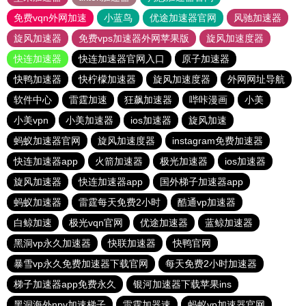
免费vqn外网加速
小蓝鸟
优途加速器官网
风驰加速器
旋风加速器
免费vps加速器外网苹果版
旋风加速度器
快连加速器
快连加速器官网入口
原子加速器
快鸭加速器
快柠檬加速器
旋风加速度器
外网网址导航
软件中心
雷霆加速
狂飙加速器
哔咔漫画
小美
小美vpn
小美加速器
ios加速器
旋风加速
蚂蚁加速器官网
旋风加速度器
instagram免费加速器
快连加速器app
火箭加速器
极光加速器
ios加速器
旋风加速器
快连加速器app
国外梯子加速器app
蚂蚁加速器
雷霆每天免费2小时
酷通vp加速器
白鲸加速
极光vqn官网
优途加速器
蓝鲸加速器
黑洞vp永久加速器
快联加速器
快鸭官网
暴雪vp永久免费加速器下载官网
每天免费2小时加速器
梯子加速器app免费永久
银河加速器下载苹果ins
黑洞海外npv加速梯子
雷霆加器速
蚂蚁vp加速器官网