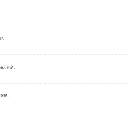
野。
中游刃有余。
有玩腻。