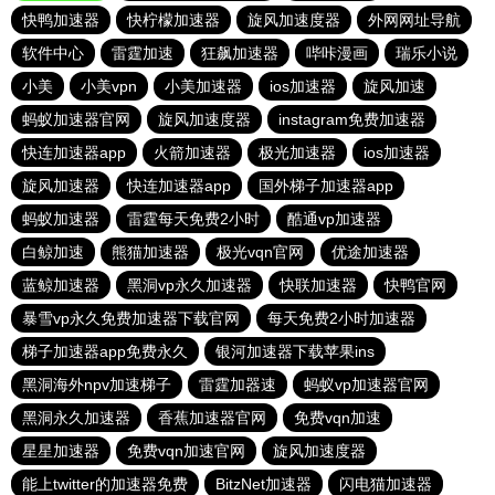
快鸭加速器
快柠檬加速器
旋风加速度器
外网网址导航
软件中心
雷霆加速
狂飙加速器
哔咔漫画
瑞乐小说
小美
小美vpn
小美加速器
ios加速器
旋风加速
蚂蚁加速器官网
旋风加速度器
instagram免费加速器
快连加速器app
火箭加速器
极光加速器
ios加速器
旋风加速器
快连加速器app
国外梯子加速器app
蚂蚁加速器
雷霆每天免费2小时
酷通vp加速器
白鲸加速
熊猫加速器
极光vqn官网
优途加速器
蓝鲸加速器
黑洞vp永久加速器
快联加速器
快鸭官网
暴雪vp永久免费加速器下载官网
每天免费2小时加速器
梯子加速器app免费永久
银河加速器下载苹果ins
黑洞海外npv加速梯子
雷霆加器速
蚂蚁vp加速器官网
黑洞永久加速器
香蕉加速器官网
免费vqn加速
星星加速器
免费vqn加速官网
旋风加速度器
能上twitter的加速器免费
BitzNet加速器
闪电猫加速器