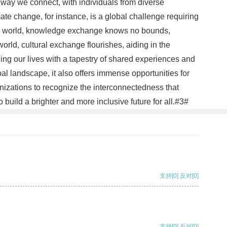
way we connect, with individuals from diverse
 change, for instance, is a global challenge requiring
ected world, knowledge exchange knows no bounds,
world, cultural exchange flourishes, aiding in the
hing our lives with a tapestry of shared experiences and
al landscape, it also offers immense opportunities for
nizations to recognize the interconnectedness that
build a brighter and more inclusive future for all.#3#
支持
[0]
反对
[0]
支持
[0]
反对
[0]