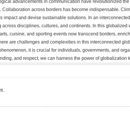
logical advancements in communication have revolutionized the 
Collaboration across borders has become indispensable. Climate
te its impact and devise sustainable solutions. In an interconn
across disciplines, cultures, and continents. In this globalized 
 arts, cuisine, and sporting events now transcend borders, enric
here are challenges and complexities in this interconnected glob
phenomenon, it is crucial for individuals, governments, and orga
ding, and respect, we can harness the power of globalization to 
情。