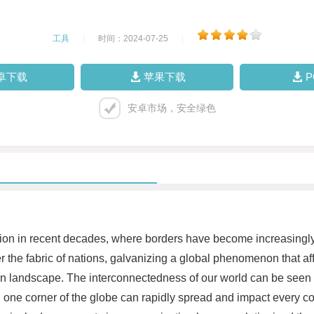
工具
|
时间：2024-07-25
|
卓下载
苹果下载
安卓市场，安全绿色
ion in recent decades, where borders have become increasingl
r the fabric of nations, galvanizing a global phenomenon that affe
dern landscape. The interconnectedness of our world can be seen
one corner of the globe can rapidly spread and impact every corn