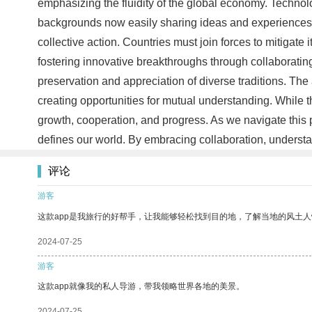
emphasizing the fluidity of the global economy. Techno
backgrounds now easily sharing ideas and experiences. 
collective action. Countries must join forces to mitiga
fostering innovative breakthroughs through collaborating 
preservation and appreciation of diverse traditions. The
creating opportunities for mutual understanding. While t
growth, cooperation, and progress. As we navigate this 
defines our world. By embracing collaboration, understan
评论
游客
这款app是我旅行的好帮手，让我能够轻松找到目的地，了解当地的风土人
2024-07-25
游客
这款app就像我的私人导游，带我领略世界各地的美景。
2024-07-25