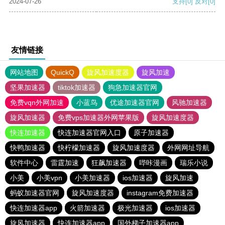
2024-07-26
支持
[0]
反对
[0]
友情链接
网站地图
QuickQ
旋风加速度器
旋风加速
坚果加速器
tiktok加速器
狗急加速器官网
免费vqn外网加速
小蓝鸟
优途加速器官网
风驰加速器
旋风加速器
免费vps加速器外网苹果版
旋风加速度器
快连加速器
快连加速器官网入口
原子加速器
快鸭加速器
快柠檬加速器
旋风加速度器
外网网址导航
软件中心
雷霆加速
狂飙加速器
哔咔漫画
瑞乐小说
小美
小美vpn
小美加速器
ios加速器
旋风加速
蚂蚁加速器官网
旋风加速度器
instagram免费加速器
快连加速器app
火箭加速器
极光加速器
ios加速器
旋风加速器
快连加速器app
国外梯子加速器app