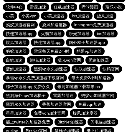
软件中心
雷霆加速
狂飙加速器
哔咔漫画
瑞乐小说
小美
小美vpn
小美加速器
ios加速器
旋风加速
蚂蚁加速器官网
旋风加速度器
instagram免费加速器
快连加速器app
火箭加速器
极光加速器
ios加速器
旋风加速器
快连加速器app
国外梯子加速器app
蚂蚁加速器
雷霆每天免费2小时
酷通vp加速器
白鲸加速
熊猫加速器
极光vqn官网
优途加速器
蓝鲸加速器
黑洞vp永久加速器
快联加速器
快鸭官网
暴雪vp永久免费加速器下载官网
每天免费2小时加速器
梯子加速器app免费永久
银河加速器下载苹果ins
黑洞海外npv加速梯子
雷霆加器速
蚂蚁vp加速器官网
黑洞永久加速器
香蕉加速器官网
免费vqn加速
星星加速器
免费vqn加速官网
旋风加速度器
能上twitter的加速器免费
BitzNet加速器
闪电猫加速器
outline
BitzNet官网
爬梯子加速器
纸飞机加速器