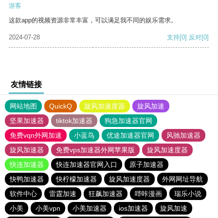
游客
这款app的视频资源非常丰富，可以满足我不同的娱乐需求。
2024-07-28
支持
[0]
反对
[0]
友情链接
网站地图
QuickQ
旋风加速度器
旋风加速
坚果加速器
tiktok加速器
狗急加速器官网
免费vqn外网加速
小蓝鸟
优途加速器官网
风驰加速器
旋风加速器
免费vps加速器外网苹果版
旋风加速度器
快连加速器
快连加速器官网入口
原子加速器
快鸭加速器
快柠檬加速器
旋风加速度器
外网网址导航
软件中心
雷霆加速
狂飙加速器
哔咔漫画
瑞乐小说
小美
小美vpn
小美加速器
ios加速器
旋风加速