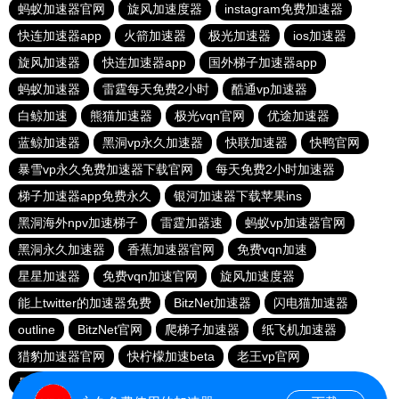
蚂蚁加速器官网
旋风加速度器
instagram免费加速器
快连加速器app
火箭加速器
极光加速器
ios加速器
旋风加速器
快连加速器app
国外梯子加速器app
蚂蚁加速器
雷霆每天免费2小时
酷通vp加速器
白鲸加速
熊猫加速器
极光vqn官网
优途加速器
蓝鲸加速器
黑洞vp永久加速器
快联加速器
快鸭官网
暴雪vp永久免费加速器下载官网
每天免费2小时加速器
梯子加速器app免费永久
银河加速器下载苹果ins
黑洞海外npv加速梯子
雷霆加器速
蚂蚁vp加速器官网
黑洞永久加速器
香蕉加速器官网
免费vqn加速
星星加速器
免费vqn加速官网
旋风加速度器
能上twitter的加速器免费
BitzNet加速器
闪电猫加速器
outline
BitzNet官网
爬梯子加速器
纸飞机加速器
猎豹加速器官网
快柠檬加速beta
老王vp官网
暴雪vp永久免费加速器下载官网
小牛vp加速器