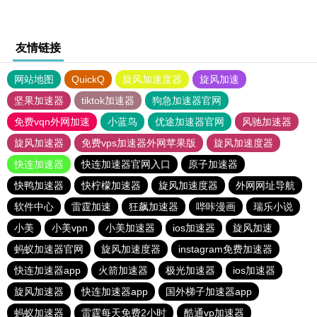
友情链接
网站地图
QuickQ
旋风加速度器
旋风加速
坚果加速器
tiktok加速器
狗急加速器官网
免费vqn外网加速
小蓝鸟
优途加速器官网
风驰加速器
旋风加速器
免费vps加速器外网苹果版
旋风加速度器
快连加速器
快连加速器官网入口
原子加速器
快鸭加速器
快柠檬加速器
旋风加速度器
外网网址导航
软件中心
雷霆加速
狂飙加速器
哔咔漫画
瑞乐小说
小美
小美vpn
小美加速器
ios加速器
旋风加速
蚂蚁加速器官网
旋风加速度器
instagram免费加速器
快连加速器app
火箭加速器
极光加速器
ios加速器
旋风加速器
快连加速器app
国外梯子加速器app
蚂蚁加速器
雷霆每天免费2小时
酷通vp加速器