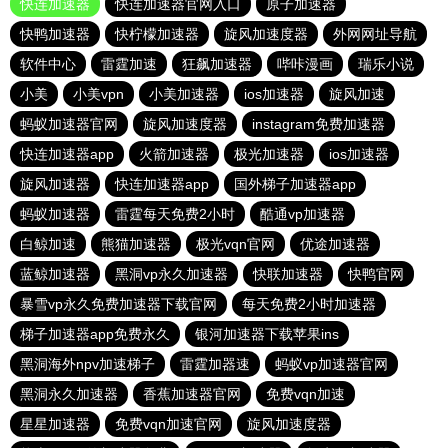
快连加速器
快连加速器官网入口
原子加速器
快鸭加速器
快柠檬加速器
旋风加速度器
外网网址导航
软件中心
雷霆加速
狂飙加速器
哔咔漫画
瑞乐小说
小美
小美vpn
小美加速器
ios加速器
旋风加速
蚂蚁加速器官网
旋风加速度器
instagram免费加速器
快连加速器app
火箭加速器
极光加速器
ios加速器
旋风加速器
快连加速器app
国外梯子加速器app
蚂蚁加速器
雷霆每天免费2小时
酷通vp加速器
白鲸加速
熊猫加速器
极光vqn官网
优途加速器
蓝鲸加速器
黑洞vp永久加速器
快联加速器
快鸭官网
暴雪vp永久免费加速器下载官网
每天免费2小时加速器
梯子加速器app免费永久
银河加速器下载苹果ins
黑洞海外npv加速梯子
雷霆加器速
蚂蚁vp加速器官网
黑洞永久加速器
香蕉加速器官网
免费vqn加速
星星加速器
免费vqn加速官网
旋风加速度器