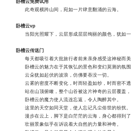
卧槽云免费试用
此奇观横跨山间，宛如一片肆意翻涌的云海。
卧槽云vp
当阳光照耀下，云层形成层层绚丽的颜色，犹如一
卧槽云传送门
每天都吸引着大批旅行者前来亲身感受这神秘而美
卧槽云的魅力在于其恢弘的景色和变幻莫测的氛围
云朵犹如起伏的波浪，仿佛要吞没一切。
云雾的密度不断变化，时而轻盈如纱，时而密不透
站在山顶俯瞰，整个山谷被这片神奇的云层覆盖，
卧槽云的魔力使人流连忘返，令人陶醉其中。
这里的天空如同天堂，使人忘记凡尘俗世的纷扰
漫步在云上，脚下是白茫茫的云海，身心都得到了
壮丽景象似乎在诉说着大自然的力量和神奇。