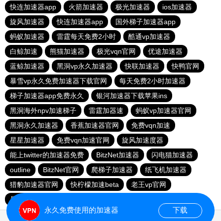
快连加速器app
火箭加速器
极光加速器
ios加速器
旋风加速器
快连加速器app
国外梯子加速器app
蚂蚁加速器
雷霆每天免费2小时
酷通vp加速器
白鲸加速
熊猫加速器
极光vqn官网
优途加速器
蓝鲸加速器
黑洞vp永久加速器
快联加速器
快鸭官网
暴雪vp永久免费加速器下载官网
每天免费2小时加速器
梯子加速器app免费永久
银河加速器下载苹果ins
黑洞海外npv加速梯子
雷霆加器速
蚂蚁vp加速器官网
黑洞永久加速器
香蕉加速器官网
免费vqn加速
星星加速器
免费vqn加速官网
旋风加速度器
能上twitter的加速器免费
BitzNet加速器
闪电猫加速器
outline
BitzNet官网
爬梯子加速器
纸飞机加速器
猎豹加速器官网
快柠檬加速beta
老王vp官网
暴雪vp永久免费加速器下载官网
小牛vp加速器
永久免费使用的加速器
下载