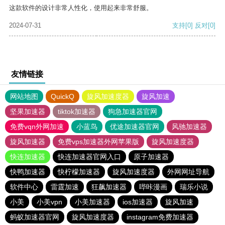
这款软件的设计非常人性化，使用起来非常舒服。
2024-07-31
支持
[0]
反对
[0]
友情链接
网站地图
QuickQ
旋风加速度器
旋风加速
坚果加速器
tiktok加速器
狗急加速器官网
免费vqn外网加速
小蓝鸟
优途加速器官网
风驰加速器
旋风加速器
免费vps加速器外网苹果版
旋风加速度器
快连加速器
快连加速器官网入口
原子加速器
快鸭加速器
快柠檬加速器
旋风加速度器
外网网址导航
软件中心
雷霆加速
狂飙加速器
哔咔漫画
瑞乐小说
小美
小美vpn
小美加速器
ios加速器
旋风加速
蚂蚁加速器官网
旋风加速度器
instagram免费加速器