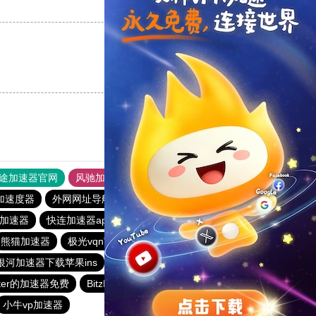
支持
[0]
反对
[0]
支持
[0]
反对
[0]
途加速器官网
风驰加速器
旋风加速器
加速度器
外网网址导航
软件中心
雷霆加速
狂飙加速器
免费加速器
快连加速器app
火箭加速器
极光加速器
熊猫加速器
极光vqn官网
优途加速器
蓝鲸加速器
银河加速器下载苹果ins
黑洞海外npv加速梯子
雷霆加器速
tter的加速器免费
BitzNet加速器
闪电猫加速器
outline
小牛vp加速器