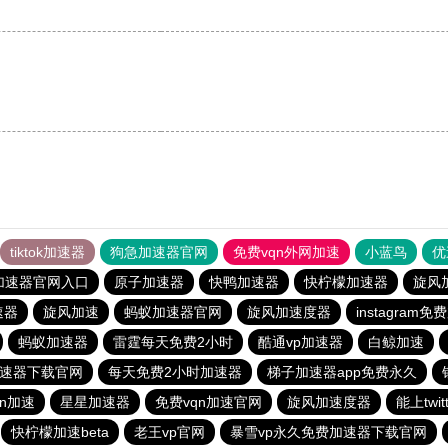
tiktok加速器
狗急加速器官网
免费vqn外网加速
小蓝鸟
优
加速器官网入口
原子加速器
快鸭加速器
快柠檬加速器
旋风
速器
旋风加速
蚂蚁加速器官网
旋风加速度器
instagram
蚂蚁加速器
雷霆每天免费2小时
酷通vp加速器
白鲸加速
加速器下载官网
每天免费2小时加速器
梯子加速器app免费永久
qn加速
星星加速器
免费vqn加速官网
旋风加速度器
能上twi
快柠檬加速beta
老王vp官网
暴雪vp永久免费加速器下载官网