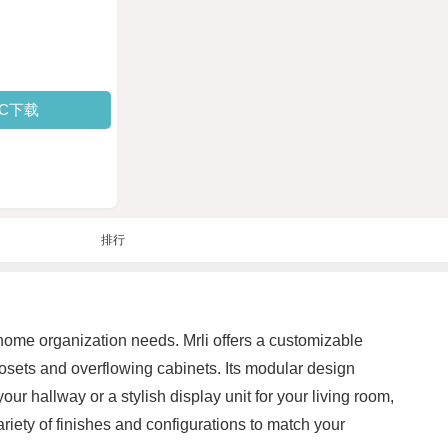
PC下载
排行
ur home organization needs. Mrli offers a customizable
losets and overflowing cabinets. Its modular design
ur hallway or a stylish display unit for your living room,
ariety of finishes and configurations to match your