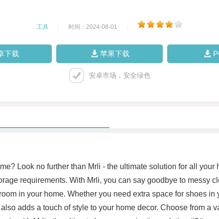
工具
|
时间：2024-08-01
|
卓下载
苹果下载
安卓市场，安全绿色
home? Look no further than Mrli - the ultimate solution for all yo
 storage requirements. With Mrli, you can say goodbye to messy c
 room in your home. Whether you need extra space for shoes in yo
 it also adds a touch of style to your home decor. Choose from a v