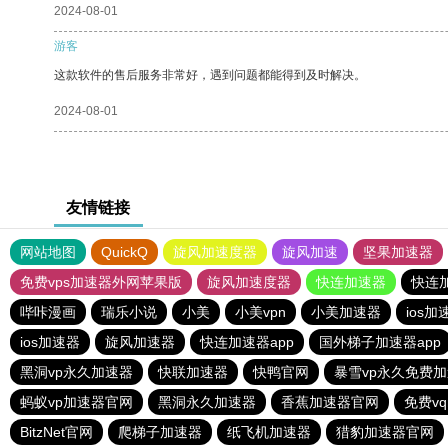
2024-08-01
游客
这款软件的售后服务非常好，遇到问题都能得到及时解决。
2024-08-01
友情链接
网站地图
QuickQ
旋风加速度器
旋风加速
坚果加速器
免费vps加速器外网苹果版
旋风加速度器
快连加速器
快连
哔咔漫画
瑞乐小说
小美
小美vpn
小美加速器
ios加
ios加速器
旋风加速器
快连加速器app
国外梯子加速器app
黑洞vp永久加速器
快联加速器
快鸭官网
暴雪vp永久免费
蚂蚁vp加速器官网
黑洞永久加速器
香蕉加速器官网
免费v
BitzNet官网
爬梯子加速器
纸飞机加速器
猎豹加速器官网