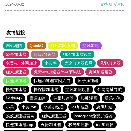
2024-08-02
支持
[0]
反对
[0]
友情链接
网站地图
QuickQ
旋风加速度器
旋风加速
坚果加速器
tiktok加速器
狗急加速器官网
免费vqn外网加速
小蓝鸟
优途加速器官网
风驰加速器
旋风加速器
免费vps加速器外网苹果版
旋风加速度器
快连加速器
快连加速器官网入口
原子加速器
快鸭加速器
快柠檬加速器
旋风加速度器
外网网址导航
软件中心
雷霆加速
狂飙加速器
哔咔漫画
瑞乐小说
小美
小美vpn
小美加速器
ios加速器
旋风加速
蚂蚁加速器官网
旋风加速度器
instagram免费加速器
快连加速器app
火箭加速器
极光加速器
ios加速器