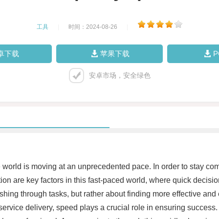
工具
|
时间：2024-08-26
|
卓下载
苹果下载
安卓市场，安全绿色
world is moving at an unprecedented pace. In order to stay comp
tion are key factors in this fast-paced world, where quick decis
shing through tasks, but rather about finding more effective and 
ervice delivery, speed plays a crucial role in ensuring success.