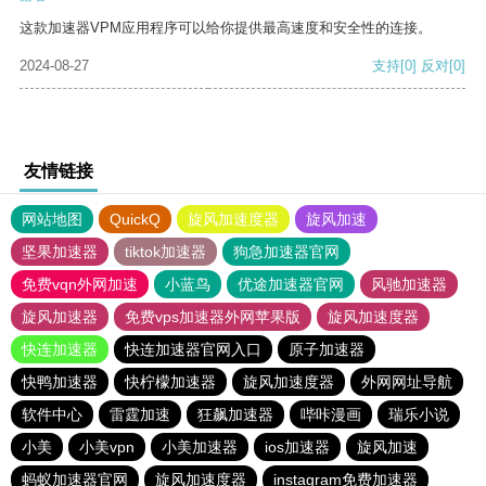
这款加速器VPM应用程序可以给你提供最高速度和安全性的连接。
2024-08-27
支持
[0]
反对
[0]
友情链接
网站地图
QuickQ
旋风加速度器
旋风加速
坚果加速器
tiktok加速器
狗急加速器官网
免费vqn外网加速
小蓝鸟
优途加速器官网
风驰加速器
旋风加速器
免费vps加速器外网苹果版
旋风加速度器
快连加速器
快连加速器官网入口
原子加速器
快鸭加速器
快柠檬加速器
旋风加速度器
外网网址导航
软件中心
雷霆加速
狂飙加速器
哔咔漫画
瑞乐小说
小美
小美vpn
小美加速器
ios加速器
旋风加速
蚂蚁加速器官网
旋风加速度器
instagram免费加速器