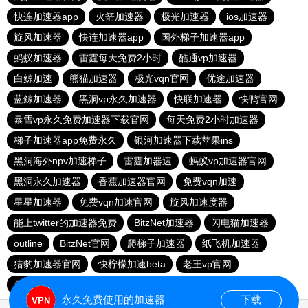
快连加速器app
火箭加速器
极光加速器
ios加速器
旋风加速器
快连加速器app
国外梯子加速器app
蚂蚁加速器
雷霆每天免费2小时
酷通vp加速器
白鲸加速
熊猫加速器
极光vqn官网
优途加速器
蓝鲸加速器
黑洞vp永久加速器
快联加速器
快鸭官网
暴雪vp永久免费加速器下载官网
每天免费2小时加速器
梯子加速器app免费永久
银河加速器下载苹果ins
黑洞海外npv加速梯子
雷霆加器速
蚂蚁vp加速器官网
黑洞永久加速器
香蕉加速器官网
免费vqn加速
星星加速器
免费vqn加速官网
旋风加速度器
能上twitter的加速器免费
BitzNet加速器
闪电猫加速器
outline
BitzNet官网
爬梯子加速器
纸飞机加速器
猎豹加速器官网
快柠檬加速beta
老王vp官网
暴雪vp永久免费加速器下载官网
小牛vp加速器
永久免费使用的加速器
下载