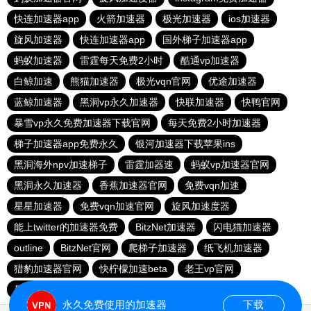
快连加速器app
火箭加速器
极光加速器
ios加速器
旋风加速器
快连加速器app
国外梯子加速器app
蚂蚁加速器
雷霆每天免费2小时
酷通vp加速器
白鲸加速
熊猫加速器
极光vqn官网
优途加速器
蓝鲸加速器
黑洞vp永久加速器
快联加速器
快鸭官网
暴雪vp永久免费加速器下载官网
每天免费2小时加速器
梯子加速器app免费永久
银河加速器下载苹果ins
黑洞海外npv加速梯子
雷霆加器速
蚂蚁vp加速器官网
黑洞永久加速器
香蕉加速器官网
免费vqn加速
星星加速器
免费vqn加速官网
旋风加速度器
能上twitter的加速器免费
BitzNet加速器
闪电猫加速器
outline
BitzNet官网
爬梯子加速器
纸飞机加速器
猎豹加速器官网
快柠檬加速beta
老王vp官网
暴雪vp永久免费加速器下载官网
小牛vp加速器
永久免费使用的加速器
下载