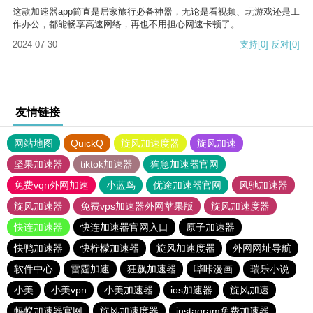
这款加速器app简直是居家旅行必备神器，无论是看视频、玩游戏还是工
作办公，都能畅享高速网络，再也不用担心网速卡顿了。
2024-07-30
支持
[0]
反对
[0]
友情链接
网站地图
QuickQ
旋风加速度器
旋风加速
坚果加速器
tiktok加速器
狗急加速器官网
免费vqn外网加速
小蓝鸟
优途加速器官网
风驰加速器
旋风加速器
免费vps加速器外网苹果版
旋风加速度器
快连加速器
快连加速器官网入口
原子加速器
快鸭加速器
快柠檬加速器
旋风加速度器
外网网址导航
软件中心
雷霆加速
狂飙加速器
哔咔漫画
瑞乐小说
小美
小美vpn
小美加速器
ios加速器
旋风加速
蚂蚁加速器官网
旋风加速度器
instagram免费加速器