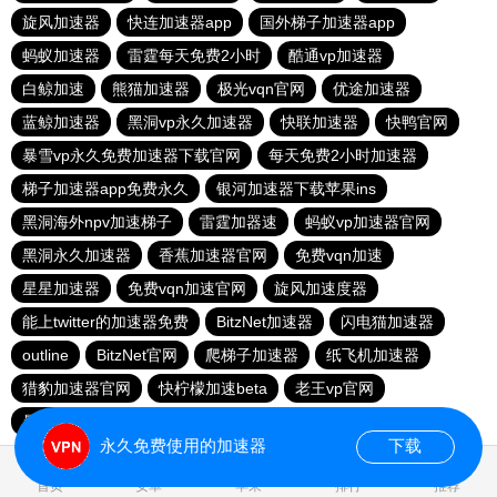
旋风加速器
快连加速器app
国外梯子加速器app
蚂蚁加速器
雷霆每天免费2小时
酷通vp加速器
白鲸加速
熊猫加速器
极光vqn官网
优途加速器
蓝鲸加速器
黑洞vp永久加速器
快联加速器
快鸭官网
暴雪vp永久免费加速器下载官网
每天免费2小时加速器
梯子加速器app免费永久
银河加速器下载苹果ins
黑洞海外npv加速梯子
雷霆加器速
蚂蚁vp加速器官网
黑洞永久加速器
香蕉加速器官网
免费vqn加速
星星加速器
免费vqn加速官网
旋风加速度器
能上twitter的加速器免费
BitzNet加速器
闪电猫加速器
outline
BitzNet官网
爬梯子加速器
纸飞机加速器
猎豹加速器官网
快柠檬加速beta
老王vp官网
暴雪vp永久免费加速器下载官网
小牛vp加速器
永久免费使用的加速器
下载
0.023805s
首页
安卓
苹果
排行
推荐