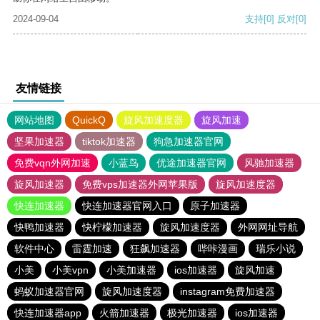
2024-09-04
支持
[0]
反对
[0]
友情链接
网站地图
QuickQ
旋风加速度器
旋风加速
坚果加速器
tiktok加速器
狗急加速器官网
免费vqn外网加速
小蓝鸟
优途加速器官网
风驰加速器
旋风加速器
免费vps加速器外网苹果版
旋风加速度器
快连加速器
快连加速器官网入口
原子加速器
快鸭加速器
快柠檬加速器
旋风加速度器
外网网址导航
软件中心
雷霆加速
狂飙加速器
哔咔漫画
瑞乐小说
小美
小美vpn
小美加速器
ios加速器
旋风加速
蚂蚁加速器官网
旋风加速度器
instagram免费加速器
快连加速器app
火箭加速器
极光加速器
ios加速器