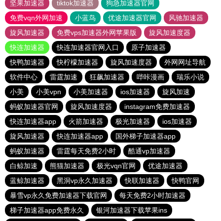
坚果加速器
tiktok加速器
狗急加速器官网
免费vqn外网加速
小蓝鸟
优途加速器官网
风驰加速器
旋风加速器
免费vps加速器外网苹果版
旋风加速度器
快连加速器
快连加速器官网入口
原子加速器
快鸭加速器
快柠檬加速器
旋风加速度器
外网网址导航
软件中心
雷霆加速
狂飙加速器
哔咔漫画
瑞乐小说
小美
小美vpn
小美加速器
ios加速器
旋风加速
蚂蚁加速器官网
旋风加速度器
instagram免费加速器
快连加速器app
火箭加速器
极光加速器
ios加速器
旋风加速器
快连加速器app
国外梯子加速器app
蚂蚁加速器
雷霆每天免费2小时
酷通vp加速器
白鲸加速
熊猫加速器
极光vqn官网
优途加速器
蓝鲸加速器
黑洞vp永久加速器
快联加速器
快鸭官网
暴雪vp永久免费加速器下载官网
每天免费2小时加速器
梯子加速器app免费永久
银河加速器下载苹果ins