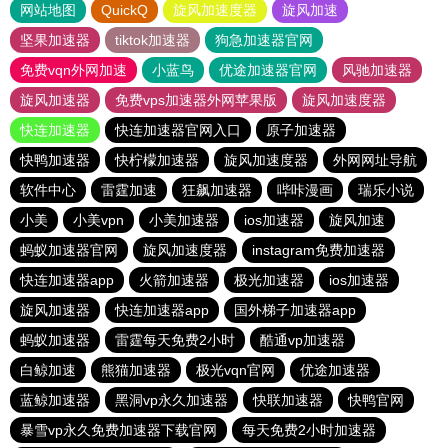
网站地图
QuickQ
旋风加速度器
旋风加速
坚果加速器
tiktok加速器
狗急加速器官网
免费vqn外网加速
小蓝鸟
优途加速器官网
风驰加速器
旋风加速器
免费vps加速器外网苹果版
旋风加速度器
快连加速器
快连加速器官网入口
原子加速器
快鸭加速器
快柠檬加速器
旋风加速度器
外网网址导航
软件中心
雷霆加速
狂飙加速器
哔咔漫画
瑞乐小说
小美
小美vpn
小美加速器
ios加速器
旋风加速
蚂蚁加速器官网
旋风加速度器
instagram免费加速器
快连加速器app
火箭加速器
极光加速器
ios加速器
旋风加速器
快连加速器app
国外梯子加速器app
蚂蚁加速器
雷霆每天免费2小时
酷通vp加速器
白鲸加速
熊猫加速器
极光vqn官网
优途加速器
蓝鲸加速器
黑洞vp永久加速器
快联加速器
快鸭官网
暴雪vp永久免费加速器下载官网
每天免费2小时加速器