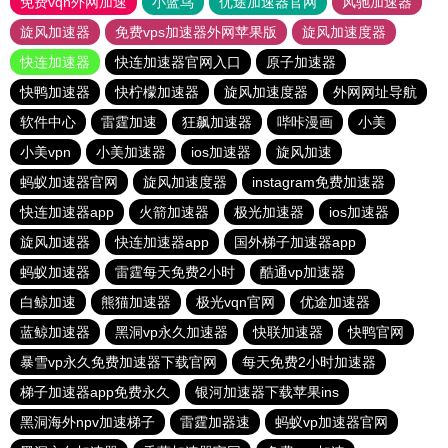
免费vqn外网加速
小蓝鸟
优途加速器官网
风驰加速器
旋风加速器
免费vps加速器外网苹果版
旋风加速度器
快连加速器
快连加速器官网入口
原子加速器
快鸭加速器
快柠檬加速器
旋风加速度器
外网网址导航
软件中心
雷霆加速
狂飙加速器
哔咔漫画
小美
小美vpn
小美加速器
ios加速器
旋风加速
蚂蚁加速器官网
旋风加速度器
instagram免费加速器
快连加速器app
火箭加速器
极光加速器
ios加速器
旋风加速器
快连加速器app
国外梯子加速器app
蚂蚁加速器
雷霆每天免费2小时
酷通vp加速器
白鲸加速
熊猫加速器
极光vqn官网
优途加速器
蓝鲸加速器
黑洞vp永久加速器
快联加速器
快鸭官网
暴雪vp永久免费加速器下载官网
每天免费2小时加速器
梯子加速器app免费永久
银河加速器下载苹果ins
黑洞海外npv加速梯子
雷霆加器速
蚂蚁vp加速器官网