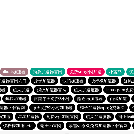
tiktok加速器
狗急加速器官网
免费vqn外网加速
小蓝鸟
优
加速器官网入口
原子加速器
快鸭加速器
快柠檬加速器
旋风
速器
旋风加速
蚂蚁加速器官网
旋风加速度器
instagram
蚂蚁加速器
雷霆每天免费2小时
酷通vp加速器
白鲸加速
加速器下载官网
每天免费2小时加速器
梯子加速器app免费永久
qn加速
星星加速器
免费vqn加速官网
旋风加速度器
能上twi
快柠檬加速beta
老王vp官网
暴雪vp永久免费加速器下载官网