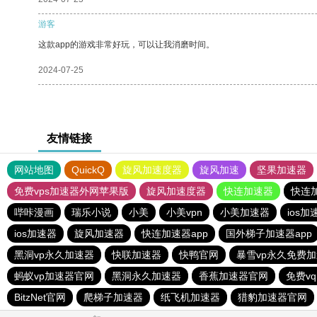
游客
这款app的游戏非常好玩，可以让我消磨时间。
2024-07-25
友情链接
网站地图
QuickQ
旋风加速度器
旋风加速
坚果加速器
免费vps加速器外网苹果版
旋风加速度器
快连加速器
快连
哔咔漫画
瑞乐小说
小美
小美vpn
小美加速器
ios加
ios加速器
旋风加速器
快连加速器app
国外梯子加速器app
黑洞vp永久加速器
快联加速器
快鸭官网
暴雪vp永久免费
蚂蚁vp加速器官网
黑洞永久加速器
香蕉加速器官网
免费v
BitzNet官网
爬梯子加速器
纸飞机加速器
猎豹加速器官网