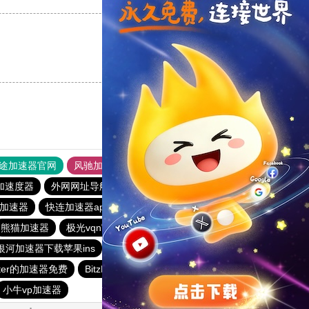
支持
[0]
反对
[0]
途加速器官网
风驰加速器
旋风加速器
加速度器
外网网址导航
软件中心
雷霆加速
狂飙加速器
免费加速器
快连加速器app
火箭加速器
极光加速器
熊猫加速器
极光vqn官网
优途加速器
蓝鲸加速器
银河加速器下载苹果ins
黑洞海外npv加速梯子
雷霆加器速
tter的加速器免费
BitzNet加速器
闪电猫加速器
outline
小牛vp加速器