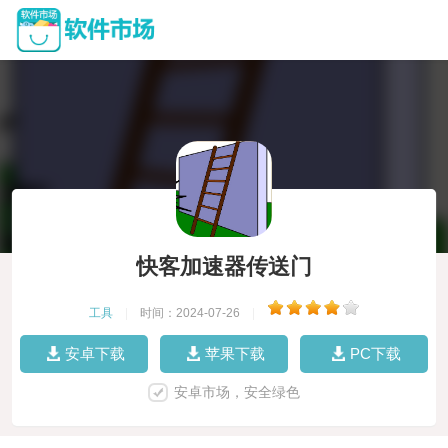
快客加速器传送门
工具
|
时间：2024-07-26
|
安卓下载
苹果下载
PC下载
安卓市场，安全绿色