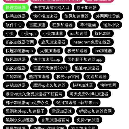
快连加速器
快连加速器官网入口
原子加速器
快鸭加速器
快柠檬加速器
旋风加速度器
外网网址导航
软件中心
雷霆加速
狂飙加速器
哔咔漫画
瑞乐小说
小美
小美vpn
小美加速器
ios加速器
旋风加速
蚂蚁加速器官网
旋风加速度器
instagram免费加速器
快连加速器app
火箭加速器
极光加速器
ios加速器
旋风加速器
快连加速器app
国外梯子加速器app
蚂蚁加速器
雷霆每天免费2小时
酷通vp加速器
白鲸加速
熊猫加速器
极光vqn官网
优途加速器
蓝鲸加速器
黑洞vp永久加速器
快联加速器
快鸭官网
暴雪vp永久免费加速器下载官网
每天免费2小时加速器
梯子加速器app免费永久
银河加速器下载苹果ins
黑洞海外npv加速梯子
雷霆加器速
蚂蚁vp加速器官网
黑洞永久加速器
香蕉加速器官网
免费vqn加速
星星加速器
免费vqn加速官网
旋风加速度器