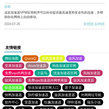
游客
这款加速器VPM应用程序可以给你提供最高速度和安全性的连接，并帮
助你在网络上自由移动。
2024-07-26
支持
[0]
反对
[0]
友情链接
网站地图
QuickQ
旋风加速度器
旋风加速
坚果加速器
tiktok加速器
狗急加速器官网
免费vqn外网加速
小蓝鸟
优途加速器官网
风驰加速器
旋风加速器
免费vps加速器外网苹果版
旋风加速度器
快连加速器
快连加速器官网入口
原子加速器
快鸭加速器
快柠檬加速器
旋风加速度器
外网网址导航
软件中心
雷霆加速
狂飙加速器
哔咔漫画
瑞乐小说