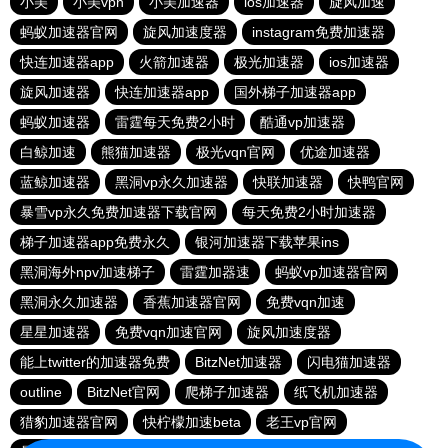
小美
小美vpn
小美加速器
ios加速器
旋风加速
蚂蚁加速器官网
旋风加速度器
instagram免费加速器
快连加速器app
火箭加速器
极光加速器
ios加速器
旋风加速器
快连加速器app
国外梯子加速器app
蚂蚁加速器
雷霆每天免费2小时
酷通vp加速器
白鲸加速
熊猫加速器
极光vqn官网
优途加速器
蓝鲸加速器
黑洞vp永久加速器
快联加速器
快鸭官网
暴雪vp永久免费加速器下载官网
每天免费2小时加速器
梯子加速器app免费永久
银河加速器下载苹果ins
黑洞海外npv加速梯子
雷霆加器速
蚂蚁vp加速器官网
黑洞永久加速器
香蕉加速器官网
免费vqn加速
星星加速器
免费vqn加速官网
旋风加速度器
能上twitter的加速器免费
BitzNet加速器
闪电猫加速器
outline
BitzNet官网
爬梯子加速器
纸飞机加速器
猎豹加速器官网
快柠檬加速beta
老王vp官网