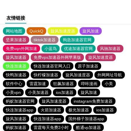
友情链接
网站地图
QuickQ
旋风加速度器
旋风加速
坚果加速器
tiktok加速器
狗急加速器官网
免费vqn外网加速
小蓝鸟
优途加速器官网
风驰加速器
旋风加速器
免费vps加速器外网苹果版
旋风加速度器
快连加速器
快连加速器官网入口
原子加速器
快鸭加速器
快柠檬加速器
旋风加速度器
外网网址导航
软件中心
雷霆加速
狂飙加速器
哔咔漫画
小美
小美vpn
小美加速器
ios加速器
旋风加速
蚂蚁加速器官网
旋风加速度器
instagram免费加速器
快连加速器app
火箭加速器
极光加速器
ios加速器
旋风加速器
快连加速器app
国外梯子加速器app
蚂蚁加速器
雷霆每天免费2小时
酷通vp加速器